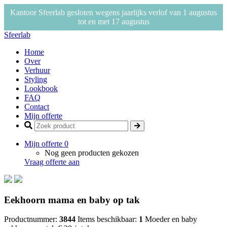
Kantoor Sfeerlab gesloten wegens jaarlijks verlof van 1 augustus
tot en met 17 augustus
Sfeerlab
Home
Over
Verhuur
Styling
Lookbook
FAQ
Contact
Mijn offerte
Mijn offerte
0
Nog geen producten gekozen
Vraag offerte aan
Eekhoorn mama en baby op tak
Productnummer:
3844
Items beschikbaar:
1
Moeder en baby